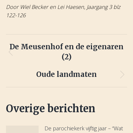
Door Wiel Becker en Lei Haesen, Jaargang 3 blz
122-126
Post
De Meusenhof en de eigenaren
navigation
(2)
Previous
post:
Oude landmaten
Next
post:
Overige berichten
De parochiekerk vijftig jaar – “Wat