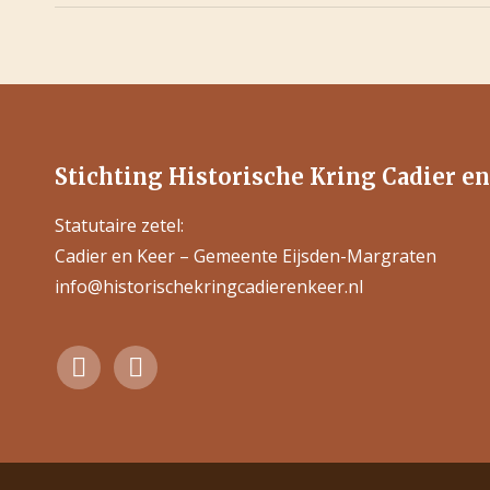
Stichting Historische Kring Cadier e
Statutaire zetel:
Cadier en Keer – Gemeente Eijsden-Margraten
info@historischekringcadierenkeer.nl
Find us on:
Facebook
Instagram
page
page
opens
opens
in
in