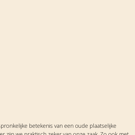
ronkelijke betekenis van een oude plaatselijke
r zijn we praktisch zeker van onze zaak. Zo ook met