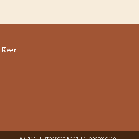
n Keer
© 2026 Historische Kring. | Website:
eMeL