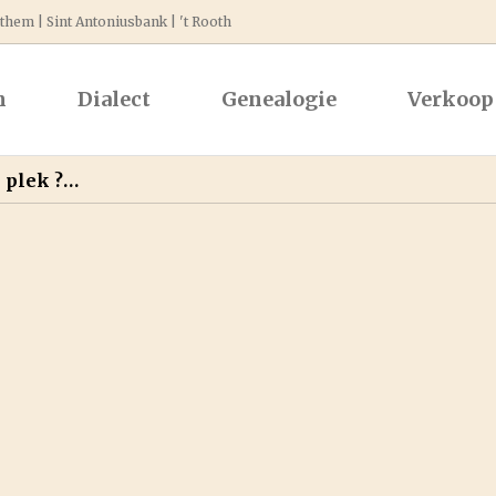
hem | Sint Antoniusbank | 't Rooth
n
Dialect
Genealogie
Verkoop 
e plek ?…