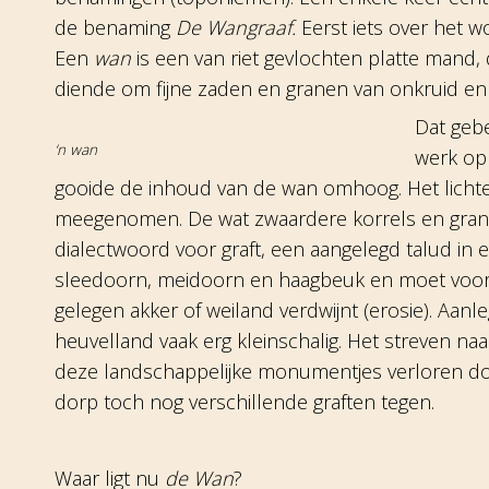
de benaming
De Wangraaf.
Eerst iets over het 
Een
wan
is een van riet gevlochten platte mand,
diende om fijne zaden en granen van onkruid en k
Dat gebe
‘n wan
werk op 
gooide de inhoud van de wan omhoog. Het lichte
meegenomen. De wat zwaardere korrels en grane
dialectwoord voor graft, een aangelegd talud in 
sleedoorn, meidoorn en haagbeuk en moet voor
gelegen akker of weiland verdwijnt (erosie). Aan
heuvelland vaak erg kleinschalig. Het streven naa
deze landschappelijke monumentjes verloren doe
dorp toch nog verschillende graften tegen.
Waar ligt nu
de Wan
?