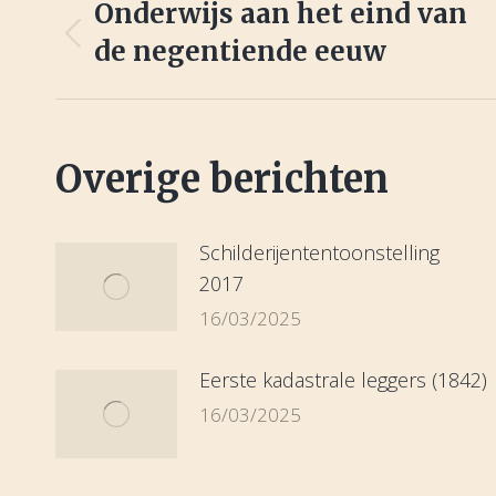
Onderwijs aan het eind van
navigation
de negentiende eeuw
Previous
post:
Overige berichten
Schilderijententoonstelling
2017
16/03/2025
Eerste kadastrale leggers (1842)
16/03/2025