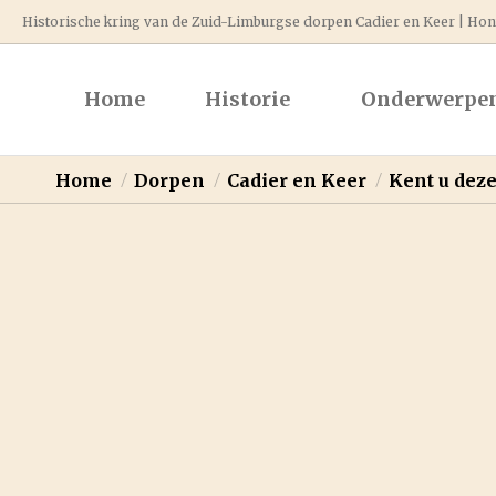
Historische kring van de Zuid-Limburgse dorpen Cadier en Keer | Hont
Home
Historie
Onderwerpe
You are here:
Home
Dorpen
Cadier en Keer
Kent u dez