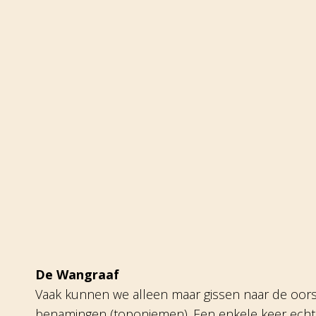
De Wangraaf
Vaak kunnen we alleen maar gissen naar de oorsp
benamingen (toponiemen). Een enkele keer echte